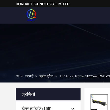
HONHAI TECHNOLOGY LIMITED
घर
>
उत्पादों
>
फ़ुसेर यूनिट
>
HP 1022 1022n 1022nw RM1-2050-0
श्रेणियां
टोनर कार्ट्रिज
(166)