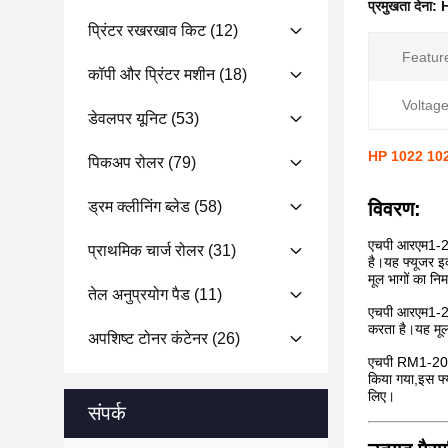
प्रमुखता देना:
H
प्रिंटर रखरखाव किट
(12)
Featur
कॉपी और प्रिंटर मशीन
(18)
Voltage
डेवलपर यूनिट
(53)
HP 1022 1022
पिकअप रोलर
(79)
ड्रम क्लीनिंग ब्लेड
(58)
विवरण:
एचपी आरएम1-205
प्राथमिक चार्ज रोलर
(31)
है।यह फ्यूजर इक
मूल भागों का नि
तेल अनुप्रयोग पैड
(11)
एचपी आरएम1-205
करता है।यह मूल 
अपशिष्ट टोनर कंटेनर
(26)
एचपी RM1-2050-
किया गया,इस फ्
लिए।
संपर्क