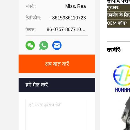
उत्पाद पैरा
संपर्क:
Miss. Rea
प्रकारः
उपयोग के लिए
टेलीफोन:
+8615986110723
OEM कोडः
फैक्स:
86-0757-86771039
तस्वीरेंः
अब बात करें
हमें मेल करें