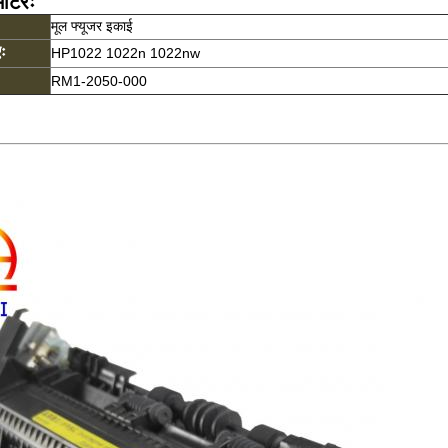
मीटरः
मूल फ्यूजर इकाई
ः
HP1022 1022n 1022nw
RM1-2050-000