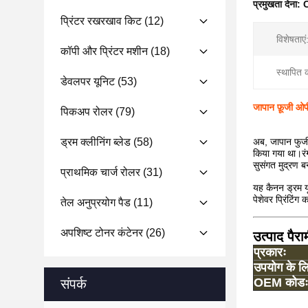
प्रमुखता देना:
प्रिंटर रखरखाव किट
(12)
विशेषताएं
कॉपी और प्रिंटर मशीन
(18)
स्थापित 
डेवलपर यूनिट
(53)
जापान फ़ूजी
पिकअप रोलर
(79)
ड्रम क्लीनिंग ब्लेड
(58)
अब, जापान फुज
किया गया था।र
सुसंगत मुद्रण 
प्राथमिक चार्ज रोलर
(31)
यह कैनन ड्रम यून
पेशेवर प्रिंटिंग
तेल अनुप्रयोग पैड
(11)
अपशिष्ट टोनर कंटेनर
(26)
उत्पाद पैरा
प्रकारः
उपयोग के ल
OEM कोडः
संपर्क