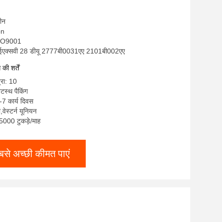
255 C-EXV 28 DU 2777B003
चीन
on
ISO9001
ी-ईएक्सवी 28 डीयू 2777बी0031एए 2101बी002एए
ी शर्तें
्रा: 10
टस्थ पैकिंग
-7 कार्य दिवस
ी,वेस्टर्न यूनियन
: 5000 टुकड़े/माह
बसे अच्छी कीमत पाएं