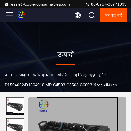
jessie@copierconsumables.com
86-0757-86771039
अब बात करें
उत्पादों
घर
>
उत्पादों
>
फ़ुसेर यूनिट
>
ओरिजिनल न्यू रिकोह फ्यूज़र यूनिट
D1504062/D1504018 MP C4503 C5503 C6003 प्रिंटर कॉपियर पार्ट्स
के लिए