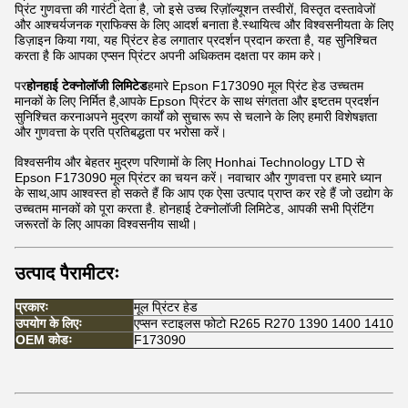
प्रिंट गुणवत्ता की गारंटी देता है, जो इसे उच्च रिज़ॉल्यूशन तस्वीरों, विस्तृत दस्तावेजों
और आश्चर्यजनक ग्राफिक्स के लिए आदर्श बनाता है.स्थायित्व और विश्वसनीयता के लिए
डिज़ाइन किया गया, यह प्रिंटर हेड लगातार प्रदर्शन प्रदान करता है, यह सुनिश्चित
करता है कि आपका एप्सन प्रिंटर अपनी अधिकतम दक्षता पर काम करे।
पर
होनहाई टेक्नोलॉजी लिमिटेड
हमारे Epson F173090 मूल प्रिंट हेड उच्चतम
मानकों के लिए निर्मित है,आपके Epson प्रिंटर के साथ संगतता और इष्टतम प्रदर्शन
सुनिश्चित करनाअपने मुद्रण कार्यों को सुचारू रूप से चलाने के लिए हमारी विशेषज्ञता
और गुणवत्ता के प्रति प्रतिबद्धता पर भरोसा करें।
विश्वसनीय और बेहतर मुद्रण परिणामों के लिए Honhai Technology LTD से
Epson F173090 मूल प्रिंटर का चयन करें। नवाचार और गुणवत्ता पर हमारे ध्यान
के साथ,आप आश्वस्त हो सकते हैं कि आप एक ऐसा उत्पाद प्राप्त कर रहे हैं जो उद्योग के
उच्चतम मानकों को पूरा करता है. होनहाई टेक्नोलॉजी लिमिटेड, आपकी सभी प्रिंटिंग
जरूरतों के लिए आपका विश्वसनीय साथी।
उत्पाद पैरामीटरः
प्रकारः
मूल प्रिंटर हेड
उपयोग के लिएः
एप्सन स्टाइलस फोटो R265 R270 1390 1400 1410
OEM कोडः
F173090