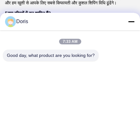
और हम खुशी से आपके लिए सबसे किफायती और कुशल शिपिंग विधि ढूंढेंगे।
5क्या कीमतों में कर शामिल हैं?
हमारी कीमतें ex-works के रूप में उद्धृत की गई हैं, जिसका अर्थ है कि वे आपके देश में
Doris
लागू किसी भी कर या शुल्क के साथ-साथ वितरण शुल्क को बाहर करते हैं।
6आप किस भुगतान पद्धति को स्वीकार करते हैं?
हम मुख्य रूप से टी / टी भुगतान स्वीकार करते हैं। इसके अतिरिक्त, छोटे लेनदेन के
7:33 AM
लिए, हम वेस्टर्न यूनियन के माध्यम से भुगतान को समायोजित करते हैं। यदि आप पेपैल
की सुविधा पसंद करते हैं,हम यह विकल्प 7% नाममात्र अधिभार के साथ प्रदान करते हैं.
Good day, what product are you looking for?
Tags:
Kyocera ओपीसी ड्रम
Kyocera FS-2100 ड्रम
kyocera fs 4100 ड्रम
संपर्क
संपर्क:
Miss. Doris
टेलीफोन:
+86 180 281 39871